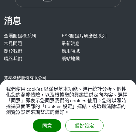
消息
金屬圓鋸機系列
HSS圓鋸片研磨機系列
常見問題
最新消息
關於我們
應用領域
聯絡我們
網站地圖
寬泰機械股份有限公司
41282
台中市
大里區
仁美路109巷8號
我們使用 cookies 以滿足基本功能、進行統計分析、個性
化您的瀏覽體驗，以及根據您的興趣提供定向內容。選擇
TEL:
+886-4-2338 8968
/ EMAIL:
info@kentai.com.tw
「同意」即表示您同意我們的 cookies 使用。您可以隨時
透過頁面底部的「Cookies 設定」連結，或透過清除您的
瀏覽器設定來調整您的偏好。
同意
偏好設定
2021 ©
寬泰機械股份有限公司
All Rights Reserved.